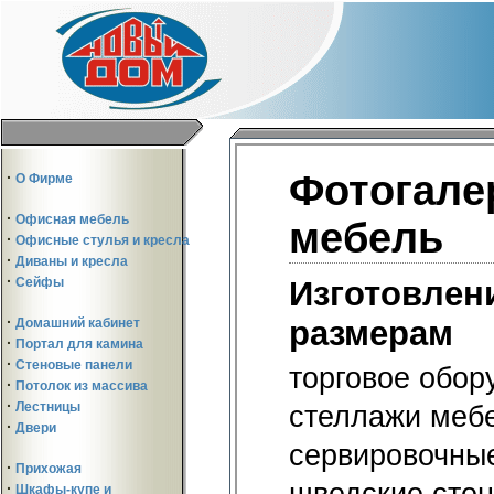
·
О Фирме
·
Офисная мебель
·
Офисные стулья и кресла
·
Диваны и кресла
·
Сейфы
·
Домашний кабинет
·
Портал для камина
·
Стеновые панели
·
Потолок из массива
·
Лестницы
·
Двери
·
Прихожая
·
Шкафы-купе и