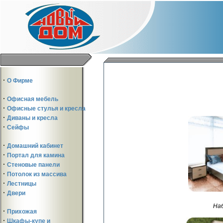
·
О Фирме
·
Офисная мебель
·
Офисные стулья и кресла
·
Диваны и кресла
·
Сейфы
·
Домашний кабинет
·
Портал для камина
·
Стеновые панели
·
Потолок из массива
·
Лестницы
·
Двери
Наб
·
Прихожая
·
Шкафы-купе и