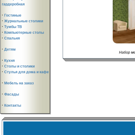
гардеробная
·
Гостиные
·
Журнальные столики
·
Тумбы ТВ
·
Компьютерные столы
·
Спальня
·
Детям
Набор ме
·
Кухня
·
Столы и столики
·
Стулья для дома и кафе
·
Мебель на заказ
·
Фасады
·
Контакты