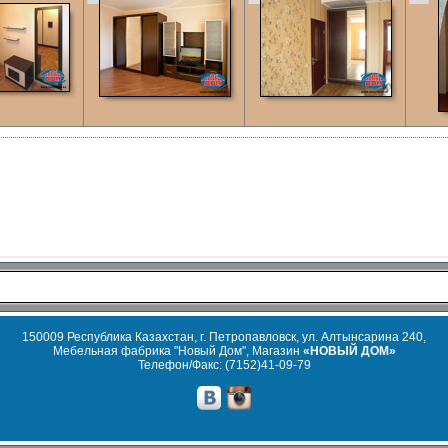
150009 Республика Казахстан, г. Петропавловск, ул. Алтынсарина 240,
Мебельная фабрика "Новый Дом", Магазин
«НОВЫЙ ДОМ»
Телефон/Факс: (7152)41-09-79