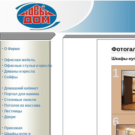
·
О Фирме
·
Офисная мебель
·
Офисные стулья и кресла
·
Диваны и кресла
·
Сейфы
·
Домашний кабинет
·
Портал для камина
·
Стеновые панели
·
Потолок из массива
·
Лестницы
·
Двери
·
Прихожая
·
Шкафы-купе и