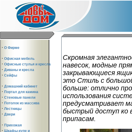
·
О Фирме
Скромная элегантнос
·
Офисная мебель
навесок, модные пря
·
Офисные стулья и кресла
·
Диваны и кресла
закрывающиеся ящик
·
Сейфы
это Стиль с большо
·
Домашний кабинет
больше: отлично пр
·
Портал для камина
использования сист
·
Стеновые панели
предусматривает ма
·
Потолок из массива
·
Лестницы
быстрый доступ ко 
·
Двери
припасам.
·
Прихожая
·
Шкафы-купе и