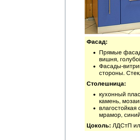
Фасад:
Прямые фасады
вишня, голубой
Фасады-витрин
стороны. Стек
Столешница:
кухонный плас
камень, мозаик
влагостойкая 
мрамор, синий
Цоколь:
ЛДСтП ил