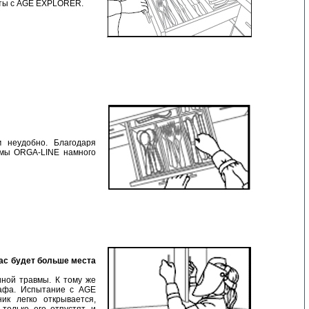
сты с AGE EXPLORER.
 неудобно. Благодаря
емы ORGA-LINE намного
ас будет больше места
иной травмы. К тому же
афа. Испытание с AGE
к легко открывается,
только его отпустят, и