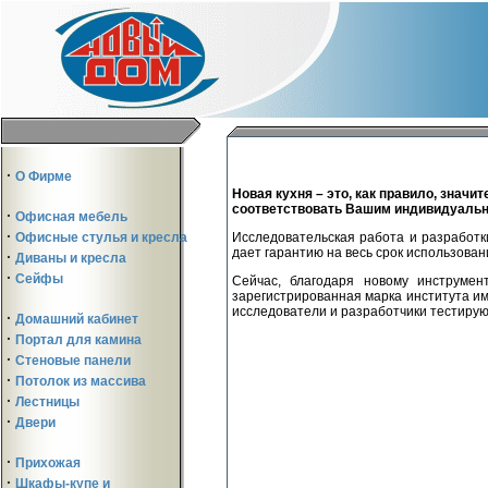
·
О Фирме
Новая кухня – это, как правило, знач
соответствовать Вашим индивидуальны
·
Офисная мебель
·
Исследовательская работа и разработк
Офисные стулья и кресла
дае
т
гарантию на весь срок использован
·
Диваны и кресла
·
Сейфы
Сейчас, благодаря новому инструм
зарегистрированная марка института и
исследователи и разработчики тестирую
·
Домашний кабинет
·
Портал для камина
·
Стеновые панели
·
Потолок из массива
·
Лестницы
·
Двери
·
Прихожая
·
Шкафы-купе и