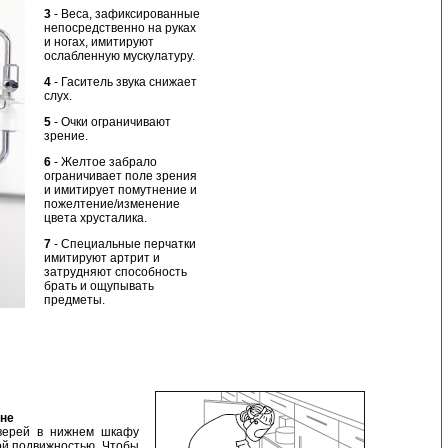
3
- Веса, зафиксированные
непосредственно на руках
и ногах, имитируют
ослабленную мускулатуру.
4
- Гаситель звука снижает
слух.
5
- Очки ограничивают
зрение.
6
- Желтое забрало
ограничивает поле зрения
и имитирует помутнение и
пожелтение/изменение
цвета хрусталика.
7
- Специальные перчатки
имитируют артрит и
затрудняют способность
брать и ощупывать
предметы.
хне
верей в нижнем шкафу
ой подвижностью. Чтобы