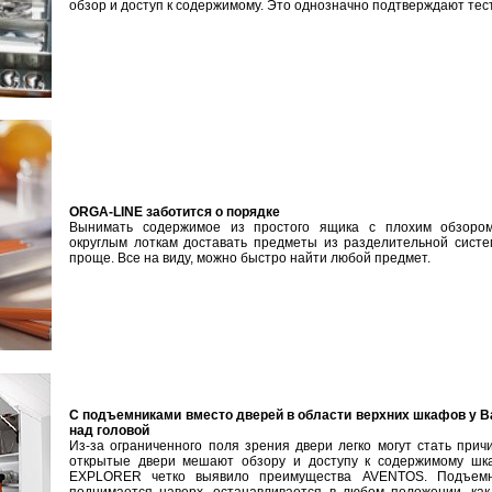
обзор и доступ к содержимому. Это однозначно подтверждают те
ORGA-LINE заботится о порядке
Вынимать содержимое из простого ящика с плохим обзором
округлым лоткам доставать предметы из разделительной сист
проще. Все на виду, можно быстро найти любой предмет.
С подъемниками вместо дверей в области верхних шкафов у В
над головой
Из-за ограниченного поля зрения двери легко могут стать прич
открытые двери мешают обзору и доступу к содержимому шк
EXPLORER четко выявило преимущества AVENTOS. Подъемни
поднимается наверх, останавливается в любом положении, как 