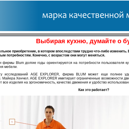
Выбирая кухню, думайте о 
ительное приобретение, в котором впоследствии трудно что-либо изменить.
м потребностям. Конечно, с возрастом они могут меняться.
и фирмы Blum долгие годы ориентируются на потребности пользователя ку
ия мебели.
енту исследований AGE EXPLORER, фирма
BLUM
може
т
еще полнее удо
м. Майера Хенчел. AGE EXPLORER имитирует ограниченные возможности дви
т все изделия на эргономичность, качество движения и удобство использован
Как это работает?