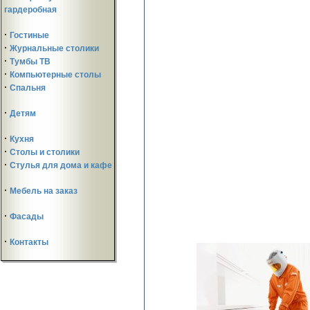
гардеробная
·
Гостиные
·
Журнальные столики
·
Тумбы ТВ
·
Компьютерные столы
·
Спальня
·
Детям
·
Кухня
·
Столы и столики
·
Стулья для дома и кафе
·
Мебель на заказ
·
Фасады
·
Контакты